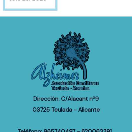
Dirección: C/Alacant nº9
03725 Teulada - Alicante
Teléfono: 965740497 - 620063391