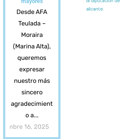
la diputación de
mayores
alicante.
Desde AFA
Teulada –
Moraira
(Marina Alta),
queremos
expresar
nuestro más
sincero
agradecimient
o a...
ciembre 16, 2025