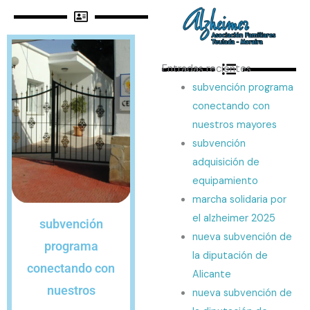
Entradas recientes
subvención programa
conectando con
nuestros mayores
subvención
adquisición de
equipamiento
marcha solidaria por
el alzheimer 2025
subvención
nueva subvención de
programa
la diputación de
conectando con
Alicante
nuestros
nueva subvención de