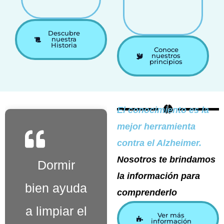
Descubre
nuestra
Historia
Conoce
nuestros
principios
El conocimiento es la
mejor herramienta
contra el Alzheimer.
Nosotros te brindamos
Dormir
El
la información para
bien ayuda
Alzheimer
comprenderlo
a limpiar el
altera la
Ver más
información