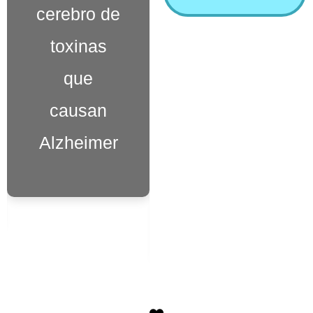
cerebro de
percepción
toxinas
del tiempo,
que
haciendo
causan
que el
Alzheimer
pasado
parezca
presente