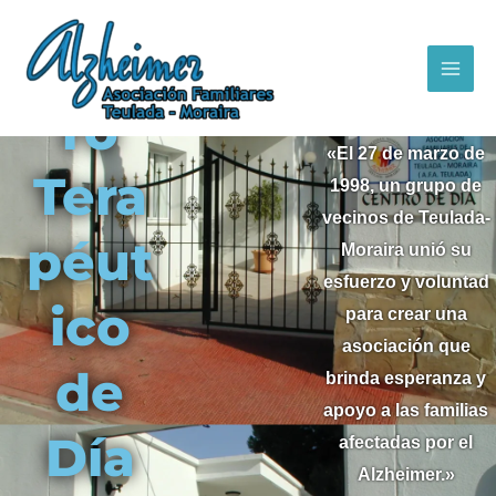
Ir
al
Cent
Conoce
contenido
nuestro
Centro
ro
«El 27 de marzo de
Tera
1998, un grupo de
vecinos de Teulada-
péut
Moraira unió su
esfuerzo y voluntad
ico
para crear una
asociación que
de
brinda esperanza y
apoyo a las familias
Día
afectadas por el
Alzheimer.»