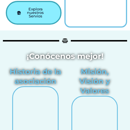
Explora
nuestros
Servios
¡Conócenos mejor!
Historia de la
Misión,
asociación
Visión y
Valores